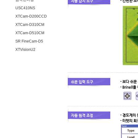
- 간편한 조작
자동 감지 도구
USC410NS
XTCam-D200CCD
XTCam-D310CM
XTCam-D510CM
SR FineCam-D5
XTVisionU2
- 보다 쉬
쉬운 입력 도구
- Brinell을
- 경도계의
자동 원격 조정
- 터렛의 회