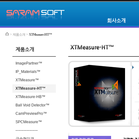
회사소개
>
>
제품소개
XTMeasure-HT™
Home
제품소개
ImagePartner™
IP_Materials™
XTMeasure™
XTMeasure-HT™
XTMeasure-HB™
Ball Void Detector™
CamPreviewPro™
SPCMeasure™
────────
금속현미경